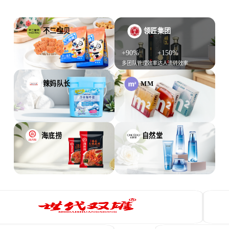
不二宝贝
领匠集团
+80%
+120%
+90%
+150%
寄样效率
投放效率
多团队管理效率
达人流转效率
辣妈队长
MM
+80%
+120%
+120%
-70%
内部协作效率
复盘效率
达人管理效率
样品损耗成本
海底捞
自然堂
3W+
+30%
+80%
+120%
管理合作单
助力销售业绩增长
达人开发效率
人效提升